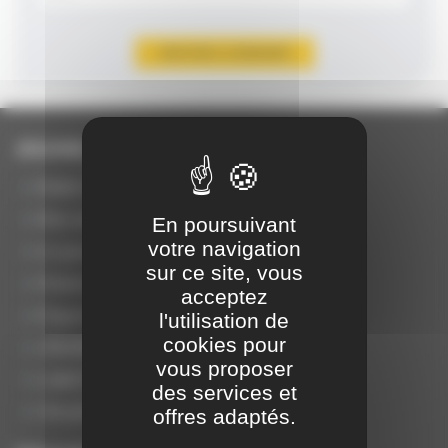
JOUANEL Industrie
Notre métier
Nos secteurs d'activité
En poursuivant
votre navigation
Le groupe
sur ce site, vous
Histoire
acceptez
Organisation JOUANEL France
l'utilisation de
cookies pour
JOUANEL à l'Export
vous proposer
Label Origine France Garantie ®
des services et
Vie privée
offres adaptés.