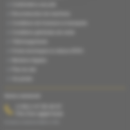
Conformité & sécurité
Reconstruction de machines
Conditions de livraisons & transports
Conditions générales de vente
Téléchargements
Fiches techniques & notices (PDF)
Mentions légales
Plan du site
Vie privée
Service commercial
(+33) 2 47 65 40 67
Prix d’un appel local
Du lundi au vendredi de 08h00 à 17h00.