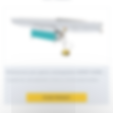
Sertisseuses pour gaines rectangulaires AGRAF-GAINE-SE
Capacité max. acier galvanisé 1.0 mm ou 1.25 mm suivant modèles
FICHE PRODUIT