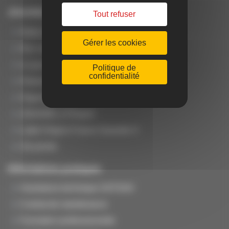
JOUANEL Industrie
Tout refuser
Notre métier
Gérer les cookies
Nos secteurs d'activité
Le groupe
Politique de
confidentialité
Histoire
Organisation JOUANEL France
JOUANEL à l'Export
Label Origine France Garantie ®
Vie privée
Informations pratiques
Assistance technique SAT/SAV
Contrat de maintenance
Formation professionnelle