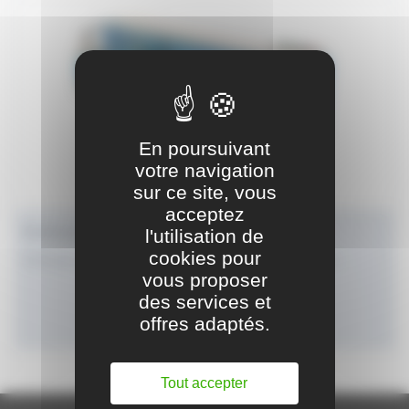
En poursuivant
votre navigation
sur ce site, vous
acceptez
Sertisseuses automatiques PITTS-LOC
l'utilisation de
cookies pour
Sertissage des gaines en horizontal ou vertical suivant modèles
vous proposer
des services et
offres adaptés.
FICHE PRODUIT
Tout accepter