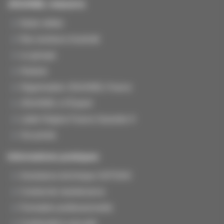
JOUANEL Industrie
Notre métier
Nos secteurs d'activité
Le groupe
Histoire
Organisation JOUANEL France
JOUANEL à l'Export
Label Origine France Garantie ®
Vie privée
Informations pratiques
Assistance technique SAT/SAV
Contrat de maintenance
Formation professionnelle
Conformité & sécurité