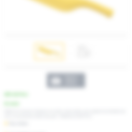
Galerie
photos
RÉF. BAT-PLA
En stock
Batte de couvreur-zingueur en nylon, base plate, pour aplanir les feuilles de
zinc ou de plomb et faire des plis - Référence BAT-PLA
Plus d’infos