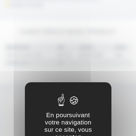
Résiste à l’humidité
CARACTÉRISTIQUES PRODUIT
DESIGNATION
REF.
GENCOD
POIDS
Batte de couvreur, nylon
BAT-PLA
3547710450048
690 g
Longueur (mm)
370
LES PRODUITS ASSOCIÉS
En poursuivant
votre navigation
sur ce site, vous