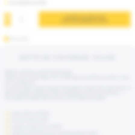
Les produits associés
AJOUTER À MA SÉLECTION
POUR UNE DEMANDE DE DEVIS
Fiche produit
BATTE DE COUVREUR, NYLON
Batte de couvreur en nylon haute densité.
Utilisée pour le façonnage et le conformage des feuilles de plomb, cuivre,
zinc ou aluminium.
Sa forme large et plate autorise des frappes lourdes pour bien former la
pièce à travailler (ourlets de plomb, habillage de souche de cheminée…).
Son matériau imputrescible en fait un outil résistant et durable.
Large surface de frappe
En nylon haute densité
Usage pour gaucher ou droitier
Poignée ergonomique pour une bonne prise de main