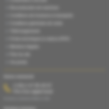
Reconstruction de machines
Conditions de livraisons & transports
Conditions générales de vente
Téléchargements
Fiches techniques & notices (PDF)
Mentions légales
Plan du site
Vie privée
Service commercial
(+33) 2 47 65 40 67
Prix d’un appel local
Du lundi au vendredi de 08h00 à 17h00.
Assistance technique