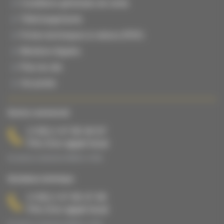
Conditions générales de vente
Téléchargements
Fiches techniques & notices (PDF)
Mentions légales
Plan du site
Vie privée
Service commercial
(+33) 2 47 65 40 67
Prix d’un appel local
Du lundi au vendredi de 08h00 à 17h00.
Assistance technique
(+33) 2 47 65 47 65
Prix d’un appel local
Du lundi au vendredi de 08h00 à 17h00.