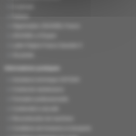
Le groupe
Histoire
Organisation JOUANEL France
JOUANEL à l'Export
Label Origine France Garantie ®
Vie privée
Informations pratiques
Assistance technique SAT/SAV
Contrat de maintenance
Formation professionnelle
Conformité & sécurité
Reconstruction de machines
Conditions de livraisons & transports