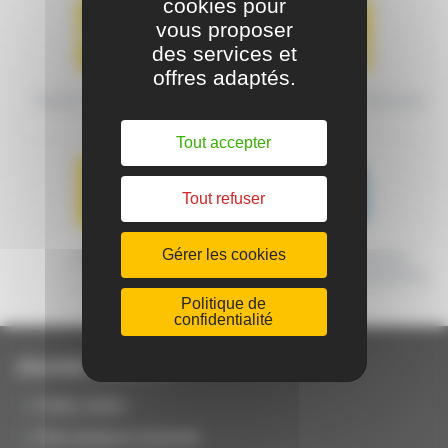
cookies pour
vous proposer
des services et
offres adaptés.
MODES DE TRANSPORT
CONDITIONS DE LIVRAISON
Tout accepter
Tout refuser
Gérer les cookies
GARANTIE
MACHINES CERTIFIÉES
ORIGINE FRANCE GARANTIE
Politique de
confidentialité
JOUANEL Industrie
Notre métier
Nos secteurs d'activité