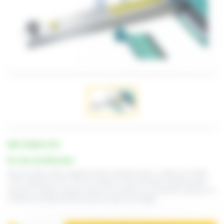
RÉF. PVXBS-C750
En cours de fabrication
Bras de butée arrière supplémentaire à glissière type X, référence PVXBS-
C750, réglable de 60 à 750 mm. Ajouter un bras de butée supplémentaire
permet un meilleur maintien arrière de la feuille sur les grandes longueurs et
améliore le positionnement avant la coupe ou le pliage