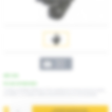
Galerie
photos
RÉF. CCM
En cours de fabrication
Couteau à molettes référence CCM, capacité zinc 0.8 mm, pour les coupes
de matière. Ce couteau s'utilise exclusivement sur un rail de guidage
AJOUTER À MA SÉLECTION