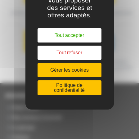
vous proposer
des services et
MODES DE TRANSPORT
CONDITIONS DE LIVRAISON
offres adaptés.
Tout accepter
Tout refuser
GARANTIE
MACHINES CERTIFIÉES
ORIGINE FRANCE GARANTIE
Gérer les cookies
Politique de
confidentialité
JOUANEL Industrie
Notre métier
Nos secteurs d'activité
Le groupe
Histoire