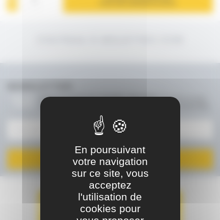
POUR UNE DEMANDE DE DEVIS
COUTEAU À MOLETTES CCM
NEWSLETTER
Gardez le contact avec JOUANEL INDUSTRIE !
Recevez en avant-
première, nos actualités, nos nouveautés ou nos offres promotionnelles
En poursuivant
votre navigation
JE M'INSCRIS
sur ce site, vous
acceptez
l'utilisation de
cookies pour