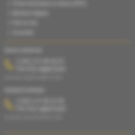
Fiches techniques & notices (PDF)
Mentions légales
Plan du site
Vie privée
Service commercial
(+33) 2 47 65 40 67
Prix d’un appel local
Du lundi au vendredi de 08h00 à 17h00.
Assistance technique
(+33) 2 47 65 47 65
Prix d’un appel local
Du lundi au vendredi de 08h00 à 17h00.