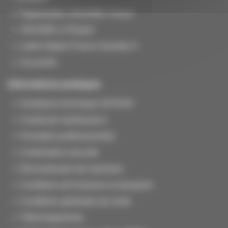
Organisation JOUANEL France
JOUANEL à l'Export
Label Origine France Garantie ®
Vie privée
Informations pratiques
Assistance technique SAT/SAV
Contrat de maintenance
Formation professionnelle
Conformité & sécurité
Reconstruction de machines
Conditions de livraisons & transports
Conditions générales de vente
Téléchargements