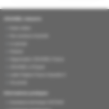
JOUANEL Industrie
Notre métier
Nos secteurs d'activité
Le groupe
Histoire
Organisation JOUANEL France
JOUANEL à l'Export
Label Origine France Garantie ®
Vie privée
Informations pratiques
Assistance technique SAT/SAV