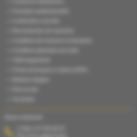
Contrat de maintenance
Formation professionnelle
Conformité & sécurité
Reconstruction de machines
Conditions de livraisons & transports
Conditions générales de vente
Téléchargements
Fiches techniques & notices (PDF)
Mentions légales
Plan du site
Vie privée
Service commercial
(+33) 2 47 65 40 67
Prix d’un appel local