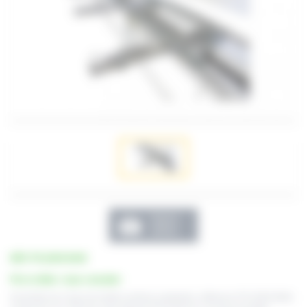
Galerie
photos
RÉF. PTL2050-BAM
Prix et délai : nous consulter
Ensemble de 3 bras de butées arrières à glissière, référence PTL2050-BAM,