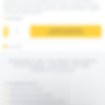
course de 12 à 750 mm, pour plieuse PTL2100-18. Les bras de butée
permettent le positionnement de la feuille à la cote souhaitée et son soutien
arrière. Chaque bras de butée dispose de 6 butées escamotables, réglables
et utilisables indépendamment.
Plus d’infos
AJOUTER À MA SÉLECTION
POUR UNE DEMANDE DE DEVIS
Fiche produit
ENSEMBLE DE 3 BUTÉES ARRIÈRES
À GLISSIÈRE, COURSE 750 MM,
POUR PTL2100-18
> Les points forts :
Soutien arrière de la feuille
Positionnement à la cote souhaitée
Permet d’enchaîner jusqu’à 6 plis successifs