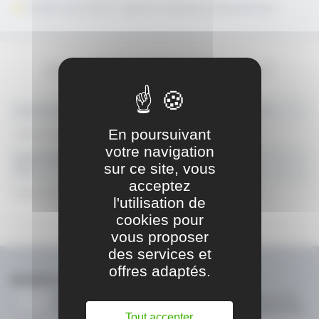
6 butées escamotables, réglables et utilisables indépendamment
CARACTÉRISTIQUES PRODUIT
Course de la butée arrière (mm)
12 à 750
En poursuivant
Nombre de bras de butée arrière
3
votre navigation
Nombre de positions pré-réglables / bras de butée
6
sur ce site, vous
(mm)
acceptez
Entraxe mini entre 2 doigts (mm)
100
l'utilisation de
cookies pour
vous proposer
des services et
offres adaptés.
NEWSLETTER
Gardez le contact avec JOUANEL INDUSTRIE !
Recevez en avant-
première, nos actualités, nos nouveautés ou nos offres promotionnelles
Tout accepter