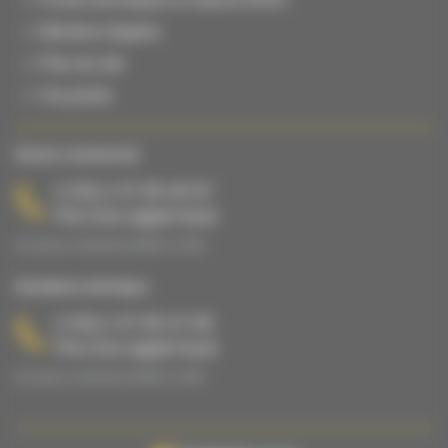
Mentions légales
Plan du site
Vie privée
Service commercial
(+33) 2 47 65 40 67
Prix d’un appel local
Du lundi au vendredi de 08h00 à 17h00.
Assistance technique
(+33) 2 47 65 47 65
Prix d’un appel local
Du lundi au vendredi de 08h00 à 17h00.