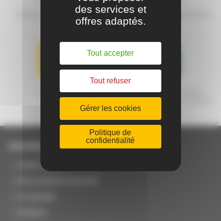
des services et
MODES DE TRANSPORT
CONDITIONS DE LIVRAISON
offres adaptés.
Tout accepter
Tout refuser
GARANTIE
MACHINES CERTIFIÉES
ORIGINE FRANCE GARANTIE
Gérer les cookies
Politique de
confidentialité
JOUANEL Industrie
Notre métier
Nos secteurs d'activité
Le groupe
Histoire