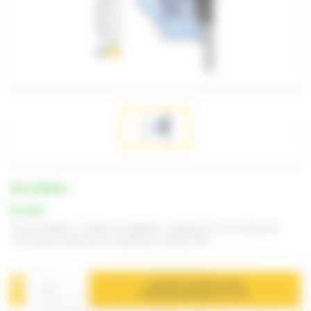
RÉF. SB5MOL7
En stock
Jeu de molettes n°7 référence SB5MOL7, molettes 45° pour bordeuses-
moulureuses manuelles ou électriques modèles SB5
AJOUTER À MA SÉLECTION
POUR UNE DEMANDE DE DEVIS