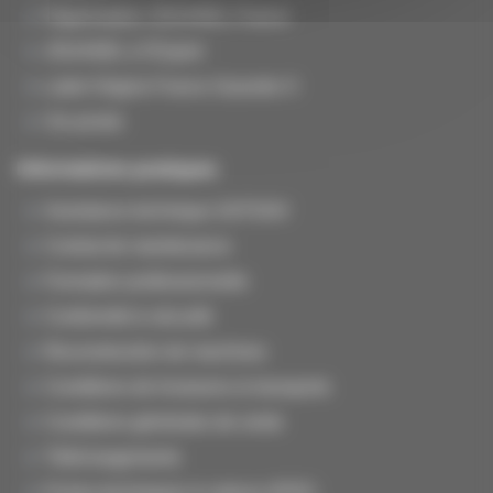
Organisation JOUANEL France
JOUANEL à l'Export
Label Origine France Garantie ®
Vie privée
Informations pratiques
Assistance technique SAT/SAV
Contrat de maintenance
Formation professionnelle
Conformité & sécurité
Reconstruction de machines
Conditions de livraisons & transports
Conditions générales de vente
Téléchargements
Fiches techniques & notices (PDF)