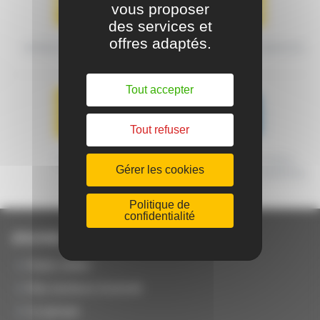
vous proposer
des services et
offres adaptés.
MODES DE TRANSPORT
CONDITIONS DE LIVRAISON
Tout accepter
Tout refuser
GARANTIE
MACHINES CERTIFIÉES
Gérer les cookies
ORIGINE FRANCE GARANTIE
Politique de
confidentialité
JOUANEL Industrie
Notre métier
Nos secteurs d'activité
Le groupe