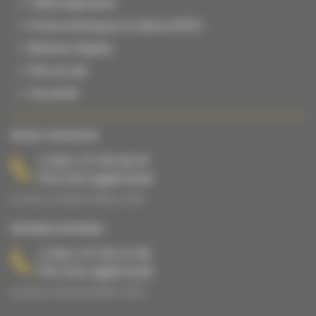
Téléchargements
Fiches techniques & notices (PDF)
Mentions légales
Plan du site
Vie privée
Service commercial
(+33) 2 47 65 40 67
Prix d’un appel local
Du lundi au vendredi de 08h00 à 17h00.
Assistance technique
(+33) 2 47 65 47 65
Prix d’un appel local
Du lundi au vendredi de 08h00 à 17h00.