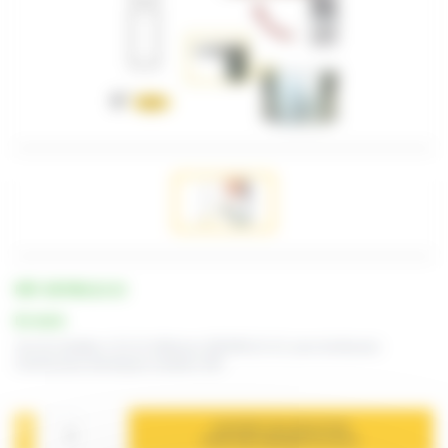
RÉF. SB7MOL22-22
En stock
Jeu de molettes n°22-22 référence SB7MOL22-22, pour bordeuses-
moulureuses électriques modèles SB7
AJOUTER À MA SÉLECTION
POUR UNE DEMANDE DE DEVIS