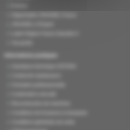
Histoire
Organisation JOUANEL France
JOUANEL à l'Export
Label Origine France Garantie ®
Vie privée
Informations pratiques
Assistance technique SAT/SAV
Contrat de maintenance
Formation professionnelle
Conformité & sécurité
Reconstruction de machines
Conditions de livraisons & transports
Conditions générales de vente