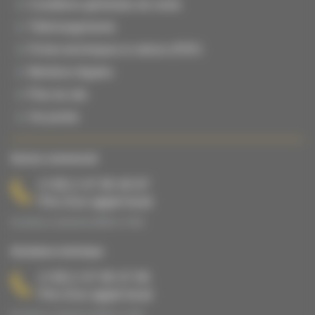
Conditions générales de vente
Téléchargements
Fiches techniques & notices (PDF)
Mentions légales
Plan du site
Vie privée
Service commercial
(+33) 2 47 65 40 67
Prix d’un appel local
Du lundi au vendredi de 08h00 à 17h00.
Assistance technique
(+33) 2 47 65 47 65
Prix d’un appel local
Du lundi au vendredi de 08h00 à 17h00.