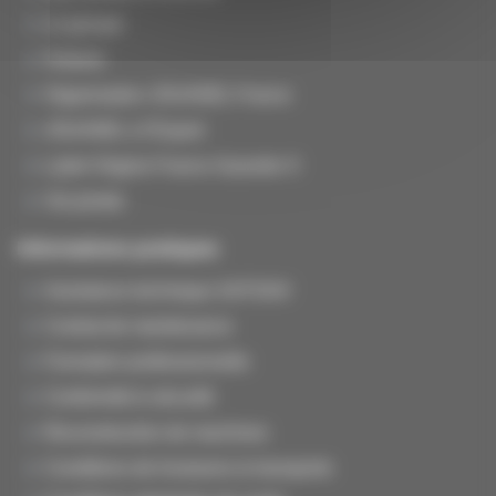
Le groupe
Histoire
Organisation JOUANEL France
JOUANEL à l'Export
Label Origine France Garantie ®
Vie privée
Informations pratiques
Assistance technique SAT/SAV
Contrat de maintenance
Formation professionnelle
Conformité & sécurité
Reconstruction de machines
Conditions de livraisons & transports