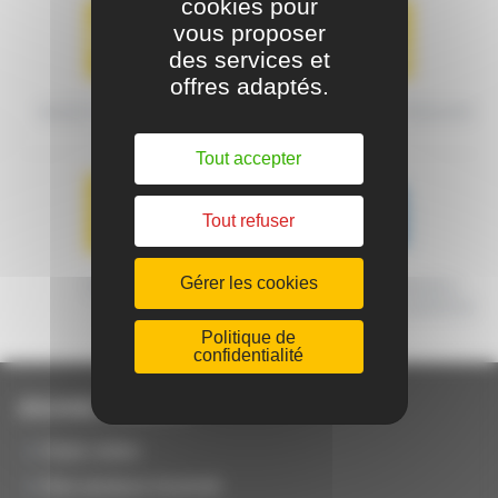
cookies pour
vous proposer
des services et
offres adaptés.
MODES DE TRANSPORT
CONDITIONS DE LIVRAISON
Tout accepter
Tout refuser
Gérer les cookies
GARANTIE
MACHINES CERTIFIÉES
ORIGINE FRANCE GARANTIE
Politique de
confidentialité
JOUANEL Industrie
Notre métier
Nos secteurs d'activité