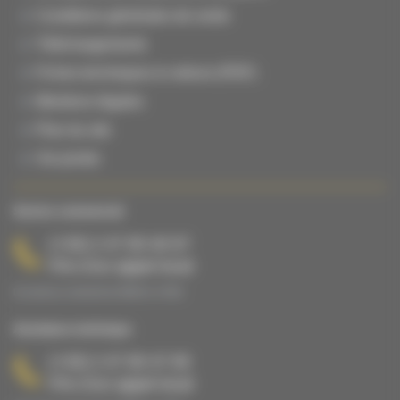
Conditions générales de vente
Téléchargements
Fiches techniques & notices (PDF)
Mentions légales
Plan du site
Vie privée
Service commercial
(+33) 2 47 65 40 67
Prix d’un appel local
Du lundi au vendredi de 08h00 à 17h00.
Assistance technique
(+33) 2 47 65 47 65
Prix d’un appel local