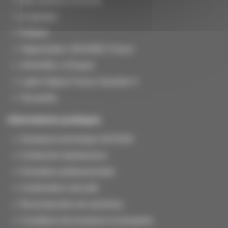
Nos secteurs d'activité
Le groupe
Histoire
Organisation JOUANEL France
JOUANEL à l'Export
Label Origine France Garantie ®
Vie privée
Informations pratiques
Assistance technique SAT/SAV
Contrat de maintenance
Formation professionnelle
Conformité & sécurité
Reconstruction de machines
Conditions de livraisons & transports