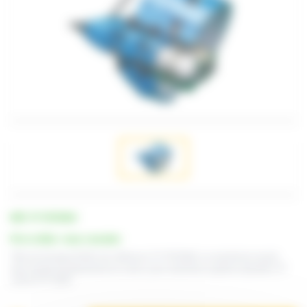
RÉF. TF TETE900
Prix et délai : nous consulter
Tête de formage Ø 900 mm référence TF TETE900, en aluminium moulé
avec bande de glissement en cuivre, pour machines à gaines spiralées TF
1250 et TF 2000