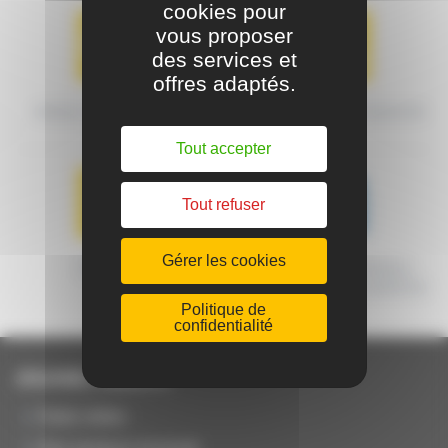
cookies pour
vous proposer
des services et
offres adaptés.
MODES DE TRANSPORT
CONDITIONS DE LIVRAISON
Tout accepter
Tout refuser
Gérer les cookies
GARANTIE
MACHINES CERTIFIÉES
ORIGINE FRANCE GARANTIE
Politique de
confidentialité
JOUANEL Industrie
Notre métier