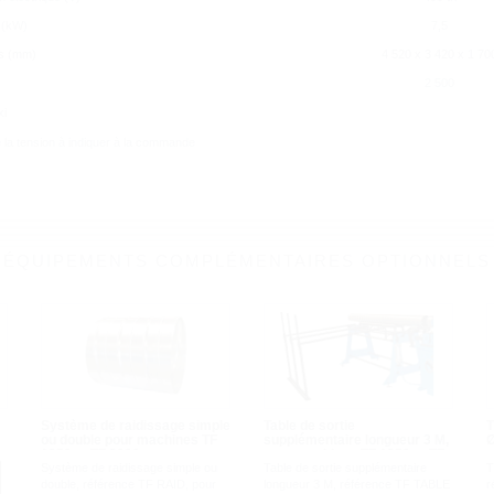
 (kW)
7,5
s (mm)
4 520 x 3 420 x 1 70
Tout accepter
Tout refuser
Gérer les cookies
2 500
xi
Politique de confidentialité
e la tension à indiquer à la commande
ÉQUIPEMENTS COMPLÉMENTAIRES OPTIONNELS
Système de raidissage simple
Table de sortie
T
ou double pour machines TF
supplémentaire longueur 3 M,
Ø
1250 et TF 2000
pour machines TF 1250 et TF
g
Système de raidissage simple ou
2000
Table de sortie supplémentaire
T
double, référence TF RAID, pour
longueur 3 M, référence TF TABLE
r