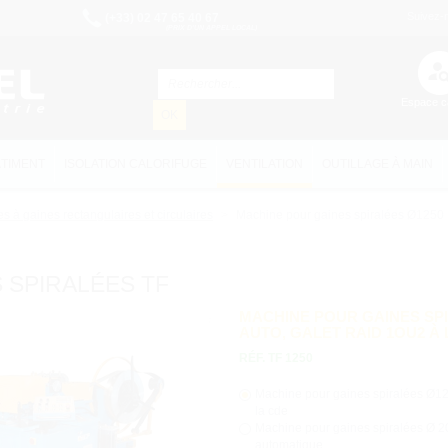
Suivez-
(+33) 02 47 65 40 67
(PRIX D'UN APPEL LOCAL)
Espace ca
OK
TIMENT
ISOLATION CALORIFUGE
VENTILATION
OUTILLAGE À MAIN
s à gaines rectangulaires et circulaires
Machine pour gaines spiralées Ø1250 m
 SPIRALÉES TF
MACHINE POUR GAINES SPI
AUTO, GALET RAID 1OU2 À 
RÉF. TF 1250
Machine pour gaines spiralées Ø12
la cde
Machine pour gaines spiralées Ø 2
automatique