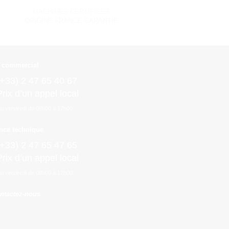
MACHINES CERTIFIÉES
ORIGINE FRANCE GARANTIE
e commercial
(+33) 2 47 65 40 67
Prix d’un appel local
au vendredi de 08h00 à 17h00.
nce technique
(+33) 2 47 65 47 65
Prix d’un appel local
au vendredi de 08h00 à 17h00.
ntactez-nous