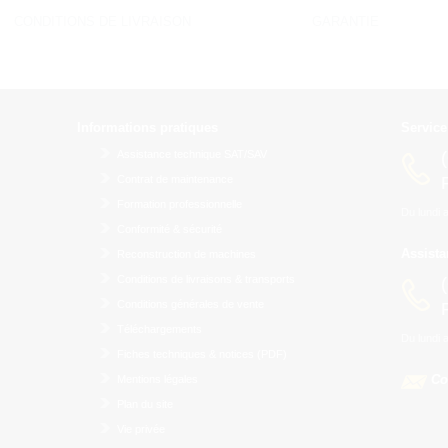
CONDITIONS DE LIVRAISON
GARANTIE
Informations pratiques
Servic
Assistance technique SAT/SAV
Contrat de maintenance
Formation professionnelle
Du lundi 
Conformité & sécurité
Assista
Reconstruction de machines
Conditions de livraisons & transports
Conditions générales de vente
Téléchargements
Du lundi 
Fiches techniques & notices (PDF)
Co
Mentions légales
Plan du site
Vie privée