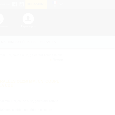
OCCASIONS
nous sur
FR
rrière
Espace pro
MACHINES SPÉCIALES
SERVICES
m, CN, coupe auto, galet raid 1ou2 à la cde
Retour
RALÉES Ø1250 MM, CN, COUPE
LA CDE
50 mm, CN, coupe auto, galet raid 1ou2 à
000 mm, contrôle numérique et coupe