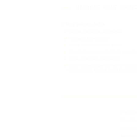
MACHINE POUR GAINE
> Les points forts :
Machine industrielle automatisée
Régularité de production
Vitesse de production (60 M/mn)
Têtes de formage en aluminium moulé hau
Coupe à longueur automatique
Qualité de sertissage aux normes interna
DIN, SMACNA, AFNOR, BS ou EUROVE
Ø de la ga
Capacité 
En poursuiv
Vitesse ma
de cook
Alimentatio