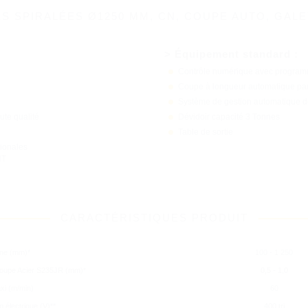
S SPIRALÉES Ø1250 MM, CN, COUPE AUTO, GALET
> Équipement standard :
Contrôle numérique avec programm
Coupe à longueur automatique par 
Système de gestion automatique d
te qualité
Dévidoir capacité 3 Tonnes
Table de sortie
tionales
NT
CARACTÉRISTIQUES PRODUIT
ine (mm)*
100 - 1 250
coupe Acier S235JR (mm)*
0,5 - 1,0
ant votre navigation sur ce site, vous acceptez l
xi (m/min)
60
ies pour vous proposer des services et offres 
n électrique (V)**
400 tri