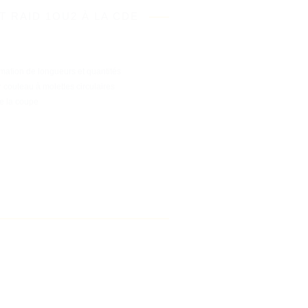
 RAID 1OU2 À LA CDE
ation de longueurs et quantités
couteau à molettes circulaires
e la coupe
'utilisation
adaptés.