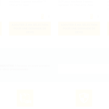
machines à gaines spiralées TF
SUP, pour machines à gaines
a
1250 et TF 2000
spiralées TF 1250 et TF 2000
d
p
s
2
AJOUTER À MA SÉLECTION
AJOUTER À MA SÉLECTION
POUR UNE DEMANDE DE
POUR UNE DEMANDE DE
DEVIS
DEVIS
 INDUSTRIE !
Recevez en avant-première,
s offres promotionnelles