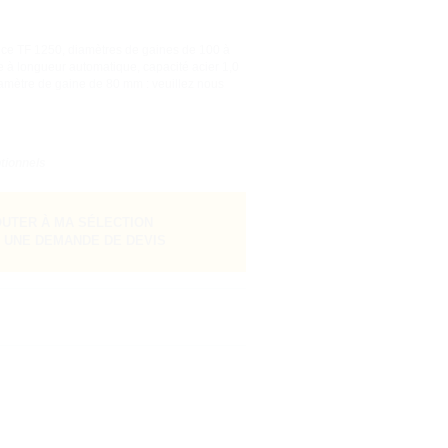
nce TF 1250, diamètres de gaines de 100 à
 à longueur automatique, capacité acier 1,0
amètre de gaine de 80 mm : veuillez nous
tionnels
UTER À MA SÉLECTION
 UNE DEMANDE DE DEVIS