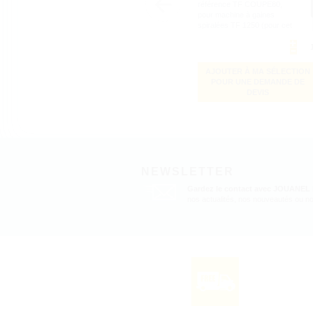
référence TF COUPE80,
pour machine à gaines
spiralées TF 1250 (pour cet
équipement complémentaire,
merci de nous consulter)
AJOUTER À MA SÉLECTION
POUR UNE DEMANDE DE
DEVIS
NEWSLETTER
Gardez le contact avec JOUANEL
nos actualités, nos nouveautés ou no